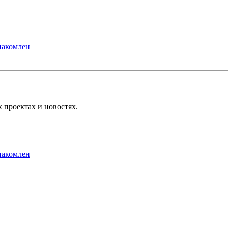
накомлен
 проектах и новостях.
накомлен