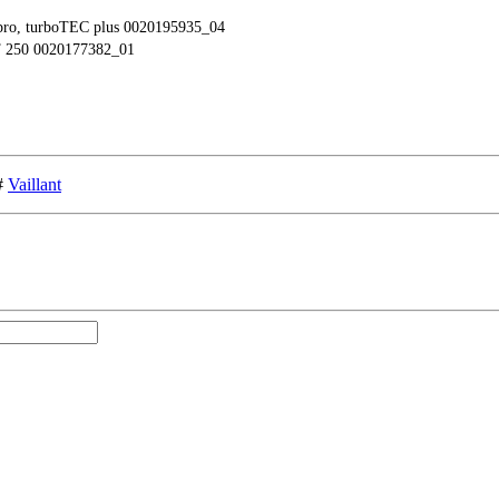
ro, turboTEC plus 0020195935_04
T 250 0020177382_01
#
Vaillant