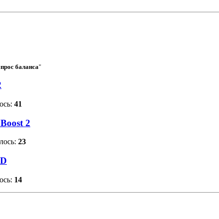
апрос баланса
"
2
ось:
41
Boost 2
лось:
23
0D
ось:
14